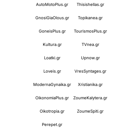
AutoMotoPlus.gr
Thisishellas.gr
GnosiGiaOlous.gr
Topikanea.gr
GoneisPlus.gr
TourismosPlus.gr
Kultura.gr
TVnea.gr
Loatki.gr
Upnow.gr
Loveis.gr
VresSyntages.gr
ModernaGynaika.gr
Xristianika.gr
OikonomiaPlus.gr
ZoumeKalytera.gr
Oikotropia.gr
ZoumeSpiti.gr
Perepet.gr