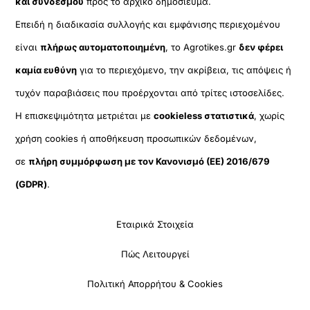
και συνδέσμου
προς το αρχικό δημοσίευμα.
Επειδή η διαδικασία συλλογής και εμφάνισης περιεχομένου
είναι
πλήρως αυτοματοποιημένη
, το Agrotikes.gr
δεν φέρει
καμία ευθύνη
για το περιεχόμενο, την ακρίβεια, τις απόψεις ή
τυχόν παραβιάσεις που προέρχονται από τρίτες ιστοσελίδες.
Η επισκεψιμότητα μετριέται με
cookieless στατιστικά
, χωρίς
χρήση cookies ή αποθήκευση προσωπικών δεδομένων,
σε
πλήρη συμμόρφωση με τον Κανονισμό (ΕΕ) 2016/679
(GDPR)
.
Εταιρικά Στοιχεία
Πώς Λειτουργεί
Πολιτική Απορρήτου & Cookies