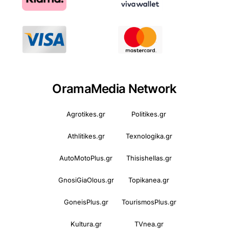
OramaMedia Network
Agrotikes.gr
Politikes.gr
Athlitikes.gr
Texnologika.gr
AutoMotoPlus.gr
Thisishellas.gr
GnosiGiaOlous.gr
Topikanea.gr
GoneisPlus.gr
TourismosPlus.gr
Kultura.gr
TVnea.gr