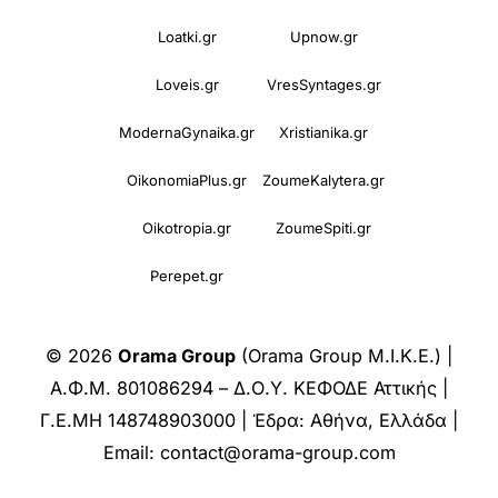
Loatki.gr
Upnow.gr
Loveis.gr
VresSyntages.gr
ModernaGynaika.gr
Xristianika.gr
OikonomiaPlus.gr
ZoumeKalytera.gr
Oikotropia.gr
ZoumeSpiti.gr
Perepet.gr
© 2026
Orama Group
(Orama Group Μ.Ι.Κ.Ε.) |
Α.Φ.Μ. 801086294 – Δ.Ο.Υ. ΚΕΦΟΔΕ Αττικής |
Γ.Ε.ΜΗ 148748903000 | Έδρα: Αθήνα, Ελλάδα |
Email: contact@orama-group.com