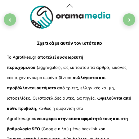
Back
To
‹
›
Top
Σχετικά με αυτόν τον ιστότοπο
Το Agrotikes.gr
αποτελεί συσσωρευτή
περιεχομένου
(aggregator), ως εκ τούτου τα άρθρα, εικόνες
και τυχόν ενσωματωμένα βίντεο
συλλέγονται και
προβάλλονται αυτόματα
από τρίτες, ελληνικές και μη,
ιστοσελίδες. Οι ιστοσελίδες αυτές, ως πηγές,
ωφελούνται από
κάθε προβολή
, καθώς η εμφάνιση στο
Agrotikes.gr
συνεισφέρει στην επισκεψιμότητά τους και στη
βαθμολογία SEO
(Google κ.λπ.) μέσω backlink κοκ.
Τα πνευματικά δικαιώματα κάθε άρθρου, εικόνας ή