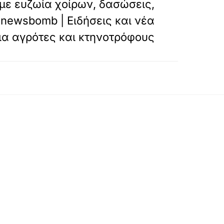
ε ευζωία χοίρων, δασώσεις,
onewsbomb | Ειδήσεις και νέα
ια αγρότες και κτηνοτρόφους