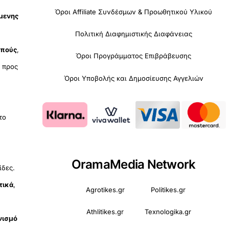
Όροι Affiliate Συνδέσμων & Προωθητικού Υλικού
όμενης
Πολιτική Διαφημιστικής Διαφάνειας
οπούς
,
Όροι Προγράμματος Επιβράβευσης
υ
προς
Όροι Υποβολής και Δημοσίευσης Αγγελιών
 το
OramaMedia Network
ίδες.
τικά
,
Agrotikes.gr
Politikes.gr
Athlitikes.gr
Texnologika.gr
νισμό