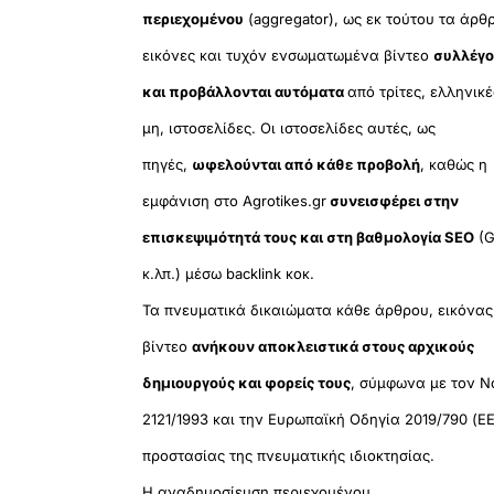
περιεχομένου
(aggregator), ως εκ τούτου τα άρθ
εικόνες και τυχόν ενσωματωμένα βίντεο
συλλέγο
και προβάλλονται αυτόματα
από τρίτες, ελληνικέ
μη, ιστοσελίδες. Οι ιστοσελίδες αυτές, ως
πηγές,
ωφελούνται από κάθε προβολή
, καθώς η
εμφάνιση στο Agrotikes.gr
συνεισφέρει στην
επισκεψιμότητά τους και στη βαθμολογία SEO
(G
κ.λπ.) μέσω backlink κοκ.
Τα πνευματικά δικαιώματα κάθε άρθρου, εικόνας
βίντεο
ανήκουν αποκλειστικά στους αρχικούς
δημιουργούς και φορείς τους
, σύμφωνα με τον Ν
2121/1993 και την Ευρωπαϊκή Οδηγία 2019/790 (ΕΕ
προστασίας της πνευματικής ιδιοκτησίας.
Η αναδημοσίευση περιεχομένου