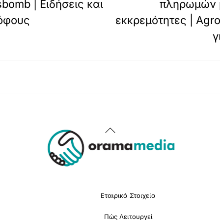
bomb | Ειδήσεις και
πληρωμών μ
ρόφους
εκκρεμότητες | Agr
γ
Back
To
Top
Εταιρικά Στοιχεία
Πώς Λειτουργεί