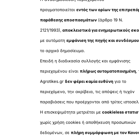
πραγματοποιείται
εντός των ορίων της επιτρεπ
παράθεσης αποσπασμάτων
(άρθρο 19 Ν.
2121/1993),
αποκλειστικά για ενημερωτικούς σκ
με αυτόματη
εμφάνιση της πηγής και συνδέσμο
το αρχικό δημοσίευμα.
Επειδή η διαδικασία συλλογής και εμφάνισης
περιεχομένου είναι
πλήρως αυτοματοποιημένη
,
Agrotikes.gr
δεν φέρει καμία ευθύνη
για το
περιεχόμενο, την ακρίβεια, τις απόψεις ή τυχόν
παραβιάσεις που προέρχονται από τρίτες ιστοσελ
Η επισκεψιμότητα μετριέται με
cookieless στατισ
χωρίς χρήση cookies ή αποθήκευση προσωπικών
δεδομένων, σε
πλήρη συμμόρφωση με τον Κανο