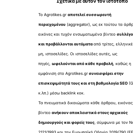
Σχετικά με αυτόν τον ιστότοπο
Το Agrotikes.gr
αποτελεί συσσωρευτή
περιεχομένου
(aggregator), ως εκ τούτου τα άρθ
εικόνες και τυχόν ενσωματωμένα βίντεο
συλλέγο
και προβάλλονται αυτόματα
από τρίτες, ελληνικέ
μη, ιστοσελίδες. Οι ιστοσελίδες αυτές, ως
πηγές,
ωφελούνται από κάθε προβολή
, καθώς η
εμφάνιση στο Agrotikes.gr
συνεισφέρει στην
επισκεψιμότητά τους και στη βαθμολογία SEO
(G
κ.λπ.) μέσω backlink κοκ.
Τα πνευματικά δικαιώματα κάθε άρθρου, εικόνας
βίντεο
ανήκουν αποκλειστικά στους αρχικούς
δημιουργούς και φορείς τους
, σύμφωνα με τον Ν
2121/1993 και την Ευρωπαϊκή Οδηγία 2019/790 (ΕΕ