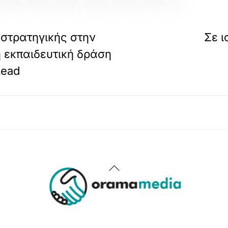
 στρατηγικής στην
Σε ι
η εκπαιδευτική δράση
Lead
Back
To
Top