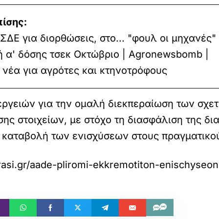
πίσης:
ΟΣΔΕ για διορθώσεις, στο... "φουλ οι μηχανές"
 α' δόσης τσεκ Οκτώβριο | Agronewsbomb |
ι νέα για αγρότες και κτηνοτρόφους
εργειών για την ομαλή διεκπεραίωση των σχετ
ς στοιχείων, με στόχο τη διασφάλιση της δι
 καταβολή των ενισχύσεων στους πραγματικού
frasi.gr/aade-pliromi-ekkremotiton-enischyseo