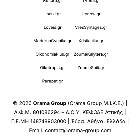
Kultura.gr
TVnea.gr
Loatki.gr
Upnow.gr
Loveis.gr
VresSyntages.gr
ModernaGynaika.gr
Xristianika.gr
OikonomiaPlus.gr
ZoumeKalytera.gr
Oikotropia.gr
ZoumeSpiti.gr
Perepet.gr
© 2026
Orama Group
(Orama Group Μ.Ι.Κ.Ε.) |
Α.Φ.Μ. 801086294 – Δ.Ο.Υ. ΚΕΦΟΔΕ Αττικής |
Γ.Ε.ΜΗ 148748903000 | Έδρα: Αθήνα, Ελλάδα |
Email: contact@orama-group.com