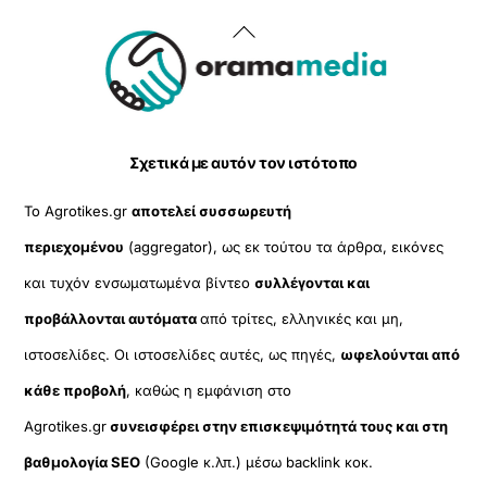
Back
To
Top
Σχετικά με αυτόν τον ιστότοπο
Το Agrotikes.gr
αποτελεί συσσωρευτή
περιεχομένου
(aggregator), ως εκ τούτου τα άρθρα, εικόνες
και τυχόν ενσωματωμένα βίντεο
συλλέγονται και
προβάλλονται αυτόματα
από τρίτες, ελληνικές και μη,
ιστοσελίδες. Οι ιστοσελίδες αυτές, ως πηγές,
ωφελούνται από
κάθε προβολή
, καθώς η εμφάνιση στο
Agrotikes.gr
συνεισφέρει στην επισκεψιμότητά τους και στη
βαθμολογία SEO
(Google κ.λπ.) μέσω backlink κοκ.