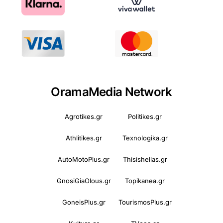
OramaMedia Network
Agrotikes.gr
Politikes.gr
Athlitikes.gr
Texnologika.gr
AutoMotoPlus.gr
Thisishellas.gr
GnosiGiaOlous.gr
Topikanea.gr
GoneisPlus.gr
TourismosPlus.gr