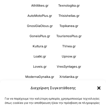
Athlitikes.gr
Texnologika.gr
AutoMotoPlus.gr
Thisishellas.gr
GnosiGiaOlous.gr
Topikanea.gr
GoneisPlus.gr
TourismosPlus.gr
Kultura.gr
TVnea.gr
Loatki.gr
Upnow.gr
Loveis.gr
VresSyntages.gr
ModernaGynaika.gr
Xristianika.gr
OikonomiaPlus.gr
ZoumeKalytera.gr
Διαχείριση Συγκατάθεσης
Oikotropia.gr
ZoumeSpiti.gr
Για να παρέχουμε την καλύτερη εμπειρία, χρησιμοποιούμε τεχνολογίες
όπως cookies για την αποθήκευση ή/και την πρόσβαση σε πληροφορίες