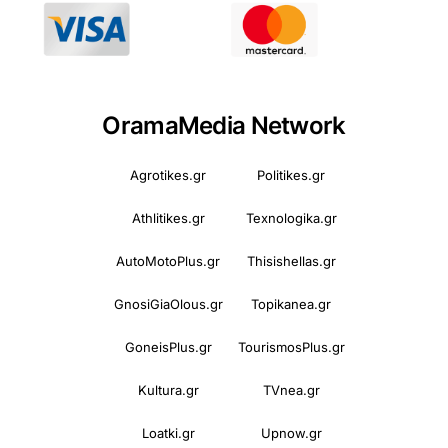
OramaMedia Network
Agrotikes.gr
Politikes.gr
Athlitikes.gr
Texnologika.gr
AutoMotoPlus.gr
Thisishellas.gr
GnosiGiaOlous.gr
Topikanea.gr
GoneisPlus.gr
TourismosPlus.gr
Kultura.gr
TVnea.gr
Loatki.gr
Upnow.gr