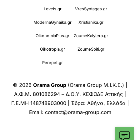
Loveis.gr
VresSyntages.gr
ModernaGynaika.gr
Xristianika.gr
OikonomiaPlus.gr
ZoumeKalytera.gr
Oikotropia.gr
ZoumeSpiti.gr
Perepet.gr
© 2026
Orama Group
(Orama Group Μ.Ι.Κ.Ε.) |
Α.Φ.Μ. 801086294 – Δ.Ο.Υ. ΚΕΦΟΔΕ Αττικής |
Γ.Ε.ΜΗ 148748903000 | Έδρα: Αθήνα, Ελλάδα |
Email: contact@orama-group.com