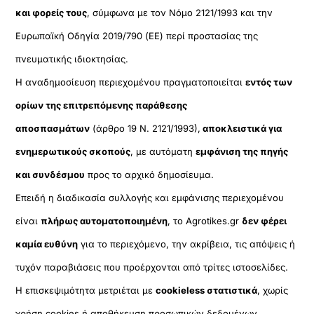
και φορείς τους
, σύμφωνα με τον Νόμο 2121/1993 και την
Ευρωπαϊκή Οδηγία 2019/790 (ΕΕ) περί προστασίας της
πνευματικής ιδιοκτησίας.
Η αναδημοσίευση περιεχομένου πραγματοποιείται
εντός των
ορίων της επιτρεπόμενης παράθεσης
αποσπασμάτων
(άρθρο 19 Ν. 2121/1993),
αποκλειστικά για
ενημερωτικούς σκοπούς
, με αυτόματη
εμφάνιση της πηγής
και συνδέσμου
προς το αρχικό δημοσίευμα.
Επειδή η διαδικασία συλλογής και εμφάνισης περιεχομένου
είναι
πλήρως αυτοματοποιημένη
, το Agrotikes.gr
δεν φέρει
καμία ευθύνη
για το περιεχόμενο, την ακρίβεια, τις απόψεις ή
τυχόν παραβιάσεις που προέρχονται από τρίτες ιστοσελίδες.
Η επισκεψιμότητα μετριέται με
cookieless στατιστικά
, χωρίς
χρήση cookies ή αποθήκευση προσωπικών δεδομένων,