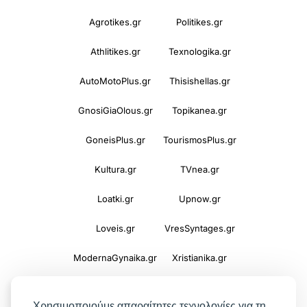
Agrotikes.gr
Politikes.gr
Athlitikes.gr
Texnologika.gr
AutoMotoPlus.gr
Thisishellas.gr
GnosiGiaOlous.gr
Topikanea.gr
GoneisPlus.gr
TourismosPlus.gr
Kultura.gr
TVnea.gr
Loatki.gr
Upnow.gr
Loveis.gr
VresSyntages.gr
ModernaGynaika.gr
Xristianika.gr
OikonomiaPlus.gr
ZoumeKalytera.gr
Χρησιμοποιούμε απαραίτητες τεχνολογίες για τη