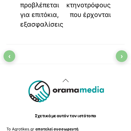
προβλέπεται
κτηνοτρόφους
για επιτόκια,
που έρχονται
εξασφαλίσεις
‹
›
Back
To
Top
Σχετικά με αυτόν τον ιστότοπο
Το Agrotikes.gr
αποτελεί συσσωρευτή