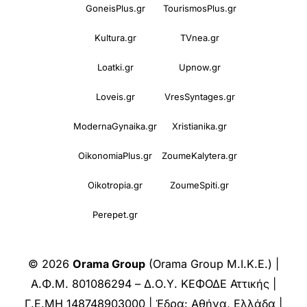
GoneisPlus.gr
TourismosPlus.gr
Kultura.gr
TVnea.gr
Loatki.gr
Upnow.gr
Loveis.gr
VresSyntages.gr
ModernaGynaika.gr
Xristianika.gr
OikonomiaPlus.gr
ZoumeKalytera.gr
Oikotropia.gr
ZoumeSpiti.gr
Perepet.gr
© 2026
Orama Group
(Orama Group Μ.Ι.Κ.Ε.) |
Α.Φ.Μ. 801086294 – Δ.Ο.Υ. ΚΕΦΟΔΕ Αττικής |
Γ.Ε.ΜΗ 148748903000 | Έδρα: Αθήνα, Ελλάδα |